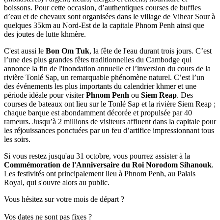
boissons. Pour cette occasion, d’authentiques courses de buffles
d’eau et de chevaux sont organisées dans le village de Vihear Sour à
quelques 35km au Nord-Est de la capitale Phnom Penh ainsi que
des joutes de lutte khmère.
C'est aussi le
Bon Om Tuk
, la fête de l'eau durant trois jours. C’est
l’une des plus grandes fêtes traditionnelles du Cambodge qui
annonce la fin de l'inondation annuelle et l’inversion du cours de la
rivière Tonlé Sap, un remarquable phénomène naturel. C’est l’un
des événements les plus importants du calendrier khmer et une
période idéale pour visiter
Phnom Penh
ou
Siem Reap
. Des
courses de bateaux ont lieu sur le Tonlé Sap et la rivière Siem Reap ;
chaque barque est abondamment décorée et propulsée par 40
rameurs. Jusqu’à 2 millions de visiteurs affluent dans la capitale pour
les réjouissances ponctuées par un feu d’artifice impressionnant tous
les soirs.
Si vous restez jusqu'au 31 octobre, vous pourrez assister à la
Commémoration de l'Anniversaire du Roi Norodom Sihanouk
.
Les festivités ont principalement lieu à Phnom Penh, au Palais
Royal, qui s'ouvre alors au public.
Vous hésitez sur votre mois de départ ?
Vos dates ne sont pas fixes ?