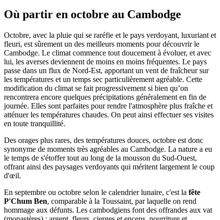
Où partir en octobre au Cambodge
Octobre, avec la pluie qui se raréfie et le pays verdoyant, luxuriant et
fleuri, est sûrement un des meilleurs moments pour découvrir le
Cambodge. Le climat commence tout doucement à évoluer, et avec
lui, les averses deviennent de moins en moins fréquentes. Le pays
passe dans un flux de Nord-Est, apportant un vent de fraîcheur sur
les températures et un temps sec particulièrement agréable. Cette
modification du climat se fait progressivement si bien qu’on
rencontrera encore quelques précipitations généralement en fin de
journée. Elles sont parfaites pour rendre l'atmosphère plus fraîche et
atténuer les températures chaudes. On peut ainsi effectuer ses visites
en toute tranquillité.
Des orages plus rares, des températures douces, octobre est donc
synonyme de moments très agréables au Cambodge. La nature a eu
le temps de s'étoffer tout au long de la mousson du Sud-Ouest,
offrant ainsi des paysages verdoyants qui méritent largement le coup
d'œil.
En septembre ou octobre selon le calendrier lunaire, c'est la
fête
P'Chum Ben
, comparable à la Toussaint, par laquelle on rend
hommage aux défunts. Les cambodgiens font des offrandes aux vat
(monastères) : argent, fleurs, cierges et encens, nourriture et